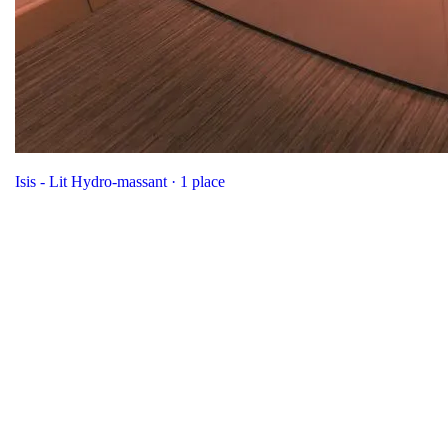
Isis - Lit Hydro-massant · 1 place