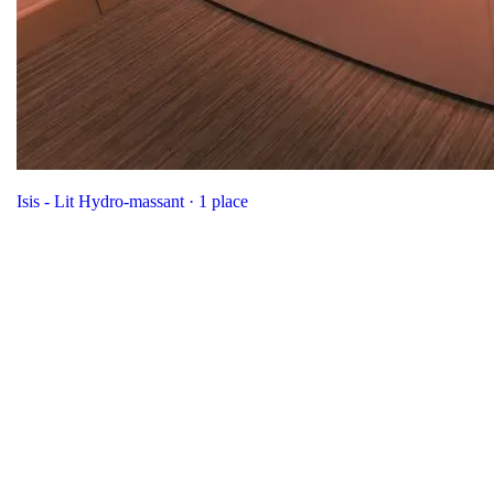
Isis - Lit Hydro-massant · 1 place