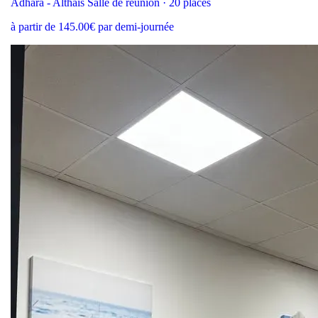
Adhara - Althaïs Salle de réunion · 20 places
à partir de 145.00€ par demi-journée